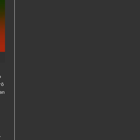
o
rõ
uan
.