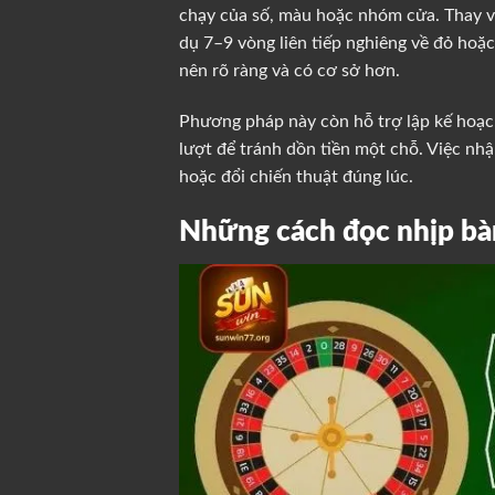
chạy của số, màu hoặc nhóm cửa. Thay vì 
dụ 7–9 vòng liên tiếp nghiêng về đỏ hoặc
nên rõ ràng và có cơ sở hơn.
Phương pháp này còn hỗ trợ lập kế hoạc
lượt để tránh dồn tiền một chỗ. Việc n
hoặc đổi chiến thuật đúng lúc.
Những cách đọc nhịp bà