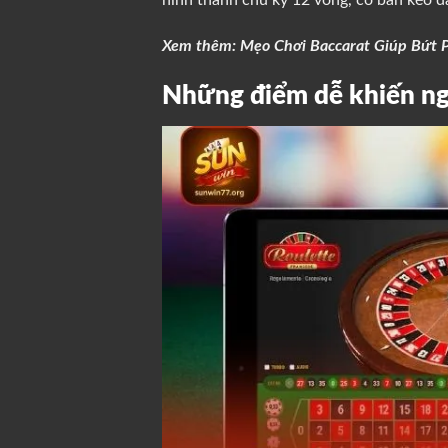
hình thành chu kỳ 12 vòng, có bàn kéo dà
Xem thêm:
Mẹo Chơi Baccarat
Giúp Bứt P
Những điểm dễ khiến ngư