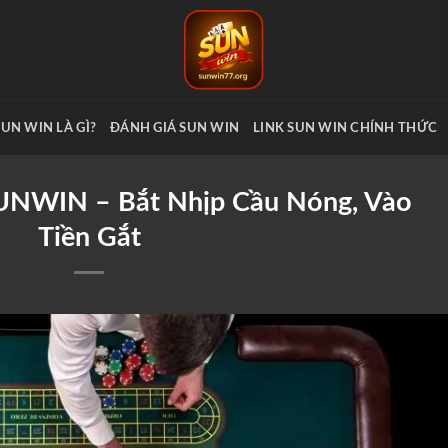
SUN WIN LÀ GÌ?
ĐÁNH GIÁ SUN WIN
LINK SUN WIN CHÍNH THỨC
SUNWIN – Bắt Nhịp Cầu Nóng, Vào
Tiền Gắt