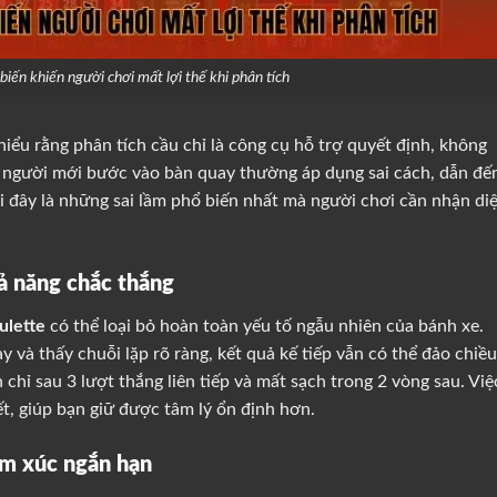
biến khiến người chơi mất lợi thế khi phân tích
 hiểu rằng phân tích cầu chỉ là công cụ hỗ trợ quyết định, không
u người mới bước vào bàn quay thường áp dụng sai cách, dẫn đế
ới đây là những sai lầm phổ biến nhất mà người chơi cần nhận di
ả năng chắc thắng
ulette
có thể loại bỏ hoàn toàn yếu tố ngẫu nhiên của bánh xe.
 và thấy chuỗi lặp rõ ràng, kết quả kế tiếp vẫn có thể đảo chiều
chỉ sau 3 lượt thắng liên tiếp và mất sạch trong 2 vòng sau. Việ
t, giúp bạn giữ được tâm lý ổn định hơn.
ảm xúc ngắn hạn