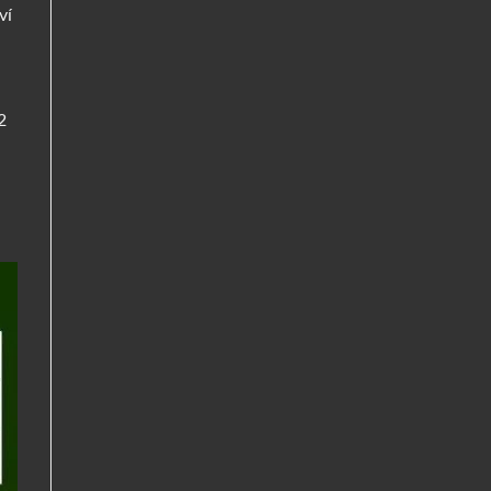
ví
2
u