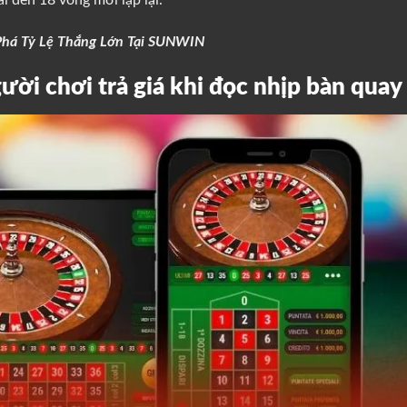
i đến 18 vòng mới lặp lại.
há Tỷ Lệ Thắng Lớn Tại SUNWIN
ời chơi trả giá khi đọc nhịp bàn quay