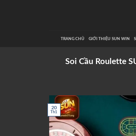
Bỏ
qua
nội
dung
TRANG CHỦ
GIỚI THIỆU SUN WIN
Soi Cầu Roulette 
20
Th1