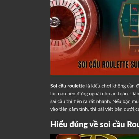
Soi cầu roulette
là kiểu chơi không cần đ
lúc nào nên đứng ngoài cho an toàn. Dân 
sai cầu thì tiền ra rất nhanh. Nếu bạn m
vào tiền cảm tính, thì bài viết bên dướ
Hiểu đúng về soi cầu Ro