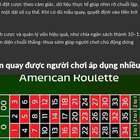
đặt cược theo cảm giác, dữ liệu thực tế giúp nhìn rõ chuỗi lặp, 
 một dải số cụ thể. Khi có đủ mẫu quay, quyết định vào tiền trở
h cược và quản lý vốn hiệu quả, như chia ngân sách thành 10–1
hận diện chuỗi thắng–thua sớm giúp người chơi chủ động dừng
n quay được người chơi áp dụng nhiề