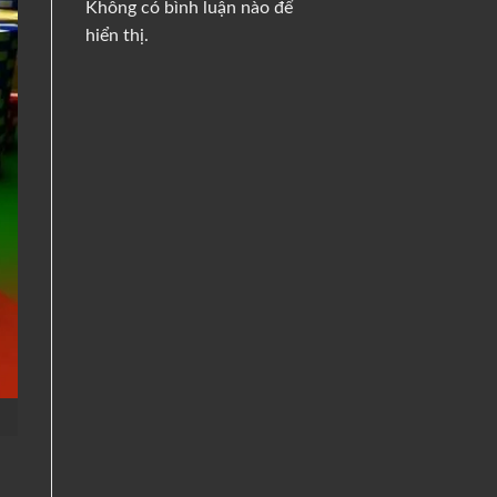
Không có bình luận nào để
hiển thị.